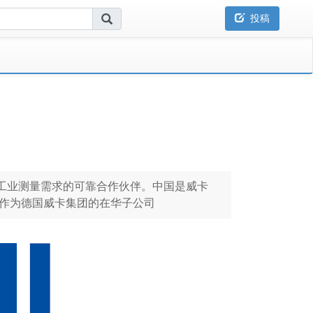
投稿
有工业测量需求的可靠合作伙伴。中国是威卡
。作为德国威卡集团的在华子公司