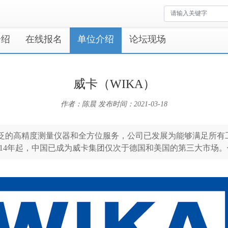
介绍
在线报名
单位介绍
论坛现场
威卡（WIKA）
作者：陈晨
发布时间：2021-03-18
借广泛的高精度测量仪器和全方位服务，公司已发展为能够满足所
014年起，中国已成为威卡集团仅次于德国和美国的第三大市场